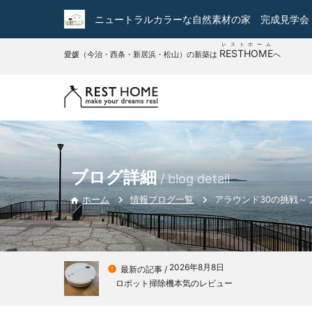
ニュートラルカラーな自然素材の家 完成見学会
レストホーム
RESTHOME
愛媛（今治・西条・新居浜・松山）の新築は
へ
ブログ詳細
/ blog detail
情報ブログ一覧
アラウンド30の挑戦～
ホーム

2026年8月8日

最新の記事 /
ロボット掃除機本気のレビュー