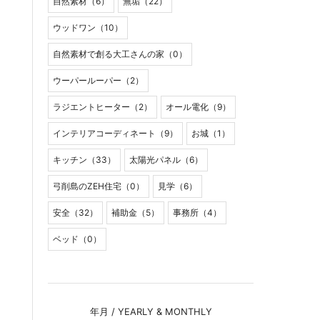
自然素材（6）
無垢（22）
ウッドワン（10）
自然素材で創る大工さんの家（0）
ウーパールーパー（2）
ラジエントヒーター（2）
オール電化（9）
インテリアコーディネート（9）
お城（1）
キッチン（33）
太陽光パネル（6）
弓削島のZEH住宅（0）
見学（6）
安全（32）
補助金（5）
事務所（4）
ベッド（0）
年月 / YEARLY & MONTHLY