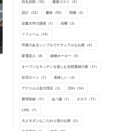
石丸自邸（10）
建築コスト（5）
設計（23）
趣味（55）
防蟻（2）
近畿大学の講座（1）
浴槽（3）
リフォーム（14）
坪庭のあるシンプルでナチュラルなお家（4）
家電芸人（8）
鋳物ホーロー（5）
オープンなキッチンを楽しむ自然素材の家（11）
住宅ローン（7）
美味しい（3）
アクリル人造大理石（2）
ZEH（14）
整理収納（11）
あつ森（1）
タカラ（11）
LIXIL（1）
大人モダンなこだわり派のお家（0）