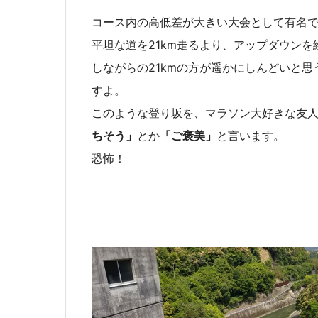
コース内の高低差が大きい大会として有名
平坦な道を21km走るより、アップダウンを
しながらの21kmの方が遥かにしんどいと思
すよ。
このような登り坂を、マラソン大好きな友
ちそう」
とか
「ご褒美」
と言います。
恐怖！