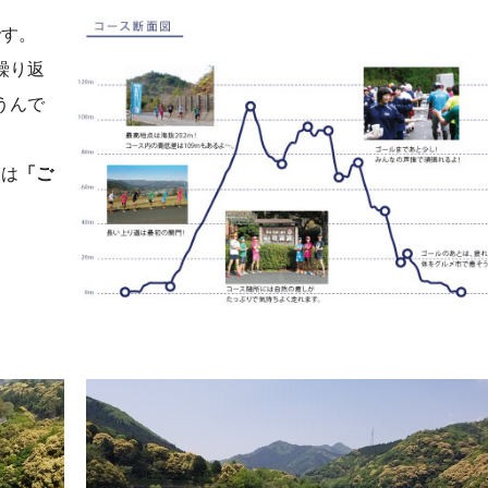
です。
繰り返
うんで
人は
「ご