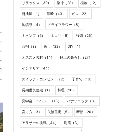
リラックス（39）
旅行（28）
植物（12）
断捨離（1）
漆喰（43）
ガス（22）
地鎮祭（4）
ドライフラワー（8）
キャンプ（6）
ホコリ（6）
設備（25）
照明（8）
癒し（22）
DIY（1）
オススメ素材（14）
極上の暮らし（27）
インテリア（44）
スイッチ・コンセント（2）
子育て（16）
長期優良住宅（1）
料理（26）
見学会・イベント（13）
パナソニック（3）
育て方（3）
欠陥住宅（5）
断熱（20）
アラサーの挑戦（44）
耐震（3）