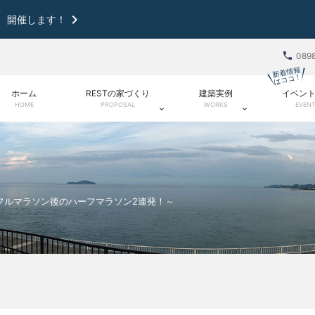

 開催します！

089
新着情報
はココ！
ホーム
RESTの家づくり
建築実例
イベン
HOME
PROPOSAL
WORKS
EVEN


フルマラソン後のハーフマラソン2連発！～