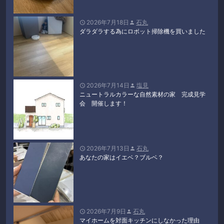
2026年7月18日
石丸


ダラダラする為にロボット掃除機を買いました
2026年7月14日
塩見


ニュートラルカラーな自然素材の家 完成見学
会 開催します！
2026年7月13日
石丸


あなたの家はイエベ？ブルベ？
2026年7月9日
石丸


マイホームを対面キッチンにしなかった理由