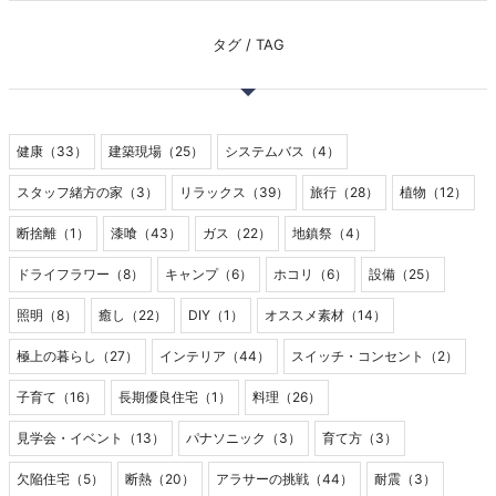
タグ / TAG
健康（33）
建築現場（25）
システムバス（4）
スタッフ緒方の家（3）
リラックス（39）
旅行（28）
植物（12）
断捨離（1）
漆喰（43）
ガス（22）
地鎮祭（4）
ドライフラワー（8）
キャンプ（6）
ホコリ（6）
設備（25）
照明（8）
癒し（22）
DIY（1）
オススメ素材（14）
極上の暮らし（27）
インテリア（44）
スイッチ・コンセント（2）
子育て（16）
長期優良住宅（1）
料理（26）
見学会・イベント（13）
パナソニック（3）
育て方（3）
欠陥住宅（5）
断熱（20）
アラサーの挑戦（44）
耐震（3）