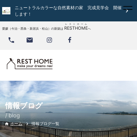
ニュートラルカラーな自然素材の家 完成見学会 開催

します！
レストホーム
RESTHOME
愛媛（今治・西条・新居浜・松山）の新築は
へ


情報ブログ
/ blog
情報ブログ一覧
ホーム
