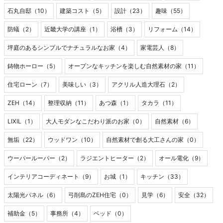
石丸自邸（10）
建築コスト（5）
設計（23）
趣味（55）
防蟻（2）
近畿大学の講座（1）
浴槽（3）
リフォーム（14）
坪庭のあるシンプルでナチュラルなお家（4）
家電芸人（8）
鋳物ホーロー（5）
オープンなキッチンを楽しむ自然素材の家（11）
住宅ローン（7）
美味しい（3）
アクリル人造大理石（2）
ZEH（14）
整理収納（11）
あつ森（1）
タカラ（11）
LIXIL（1）
大人モダンなこだわり派のお家（0）
自然素材（6）
無垢（22）
ウッドワン（10）
自然素材で創る大工さんの家（0）
ウーパールーパー（2）
ラジエントヒーター（2）
オール電化（9）
インテリアコーディネート（9）
お城（1）
キッチン（33）
太陽光パネル（6）
弓削島のZEH住宅（0）
見学（6）
安全（32）
補助金（5）
事務所（4）
ベッド（0）