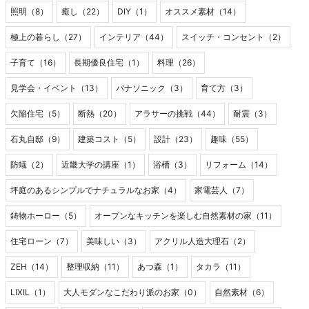
照明（8）
癒し（22）
DIY（1）
オススメ素材（14）
極上の暮らし（27）
インテリア（44）
スイッチ・コンセント（2）
子育て（16）
長期優良住宅（1）
料理（26）
見学会・イベント（13）
パナソニック（3）
育て方（3）
欠陥住宅（5）
断熱（20）
アラサーの挑戦（44）
耐震（3）
石丸自邸（9）
建築コスト（5）
設計（23）
趣味（55）
防蟻（2）
近畿大学の講座（1）
浴槽（3）
リフォーム（14）
坪庭のあるシンプルでナチュラルなお家（4）
家電芸人（7）
鋳物ホーロー（5）
オープンなキッチンを楽しむ自然素材の家（11）
住宅ローン（7）
美味しい（3）
アクリル人造大理石（2）
ZEH（14）
整理収納（11）
あつ森（1）
タカラ（11）
LIXIL（1）
大人モダンなこだわり派のお家（0）
自然素材（6）