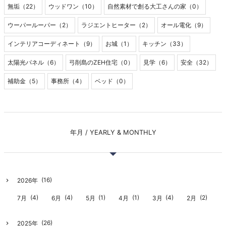
無垢（22）
ウッドワン（10）
自然素材で創る大工さんの家（0）
ウーパールーパー（2）
ラジエントヒーター（2）
オール電化（9）
インテリアコーディネート（9）
お城（1）
キッチン（33）
太陽光パネル（6）
弓削島のZEH住宅（0）
見学（6）
安全（32）
補助金（5）
事務所（4）
ベッド（0）
年月 / YEARLY & MONTHLY
(16)
2026年
(4)
(4)
(1)
(1)
(4)
(2)
7月
6月
5月
4月
3月
2月
(26)
2025年