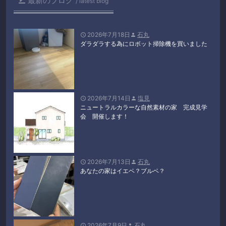
最新のブログ

latest blog
2026年7月18日
石丸


ダラダラする為にロボット掃除機を買いました
2026年7月14日
塩見


ニュートラルカラーな自然素材の家 完成見学
会 開催します！
2026年7月13日
石丸


あなたの家はイエベ？ブルベ？
2026年7月9日
石丸

