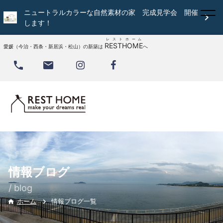
ニュートラルカラーな自然素材の家 完成見学会 開催

します！
レストホーム
RESTHOME
愛媛（今治・西条・新居浜・松山）の新築は
へ


情報ブログ
/ blog
情報ブログ一覧
ホーム
