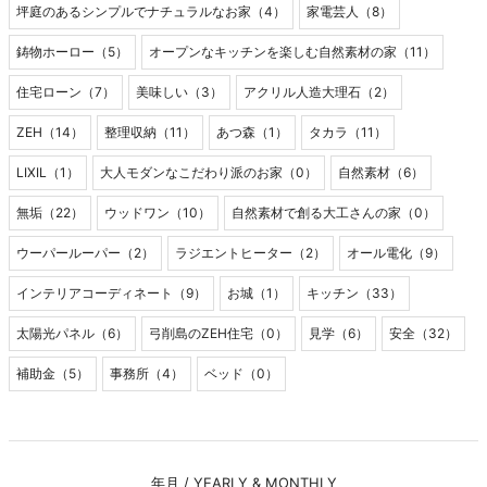
坪庭のあるシンプルでナチュラルなお家（4）
家電芸人（8）
鋳物ホーロー（5）
オープンなキッチンを楽しむ自然素材の家（11）
住宅ローン（7）
美味しい（3）
アクリル人造大理石（2）
ZEH（14）
整理収納（11）
あつ森（1）
タカラ（11）
LIXIL（1）
大人モダンなこだわり派のお家（0）
自然素材（6）
無垢（22）
ウッドワン（10）
自然素材で創る大工さんの家（0）
ウーパールーパー（2）
ラジエントヒーター（2）
オール電化（9）
インテリアコーディネート（9）
お城（1）
キッチン（33）
太陽光パネル（6）
弓削島のZEH住宅（0）
見学（6）
安全（32）
補助金（5）
事務所（4）
ベッド（0）
年月 / YEARLY & MONTHLY