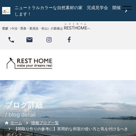
ニュートラルカラーな自然素材の家 完成見学会 開催

します！
レストホーム
RESTHOME
愛媛（今治・西条・新居浜・松山）の新築は
へ


ブログ詳細
/ blog detail
情報ブログ一覧
ホーム

【間取り作りの参考に】実用的な和室の使い方と気を付けるべき
ポイント