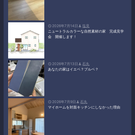
2026年7月14日
塩見


ニュートラルカラーな自然素材の家 完成見学
会 開催します！
2026年7月13日
石丸


あなたの家はイエベ？ブルベ？
2026年7月9日
石丸


マイホームを対面キッチンにしなかった理由