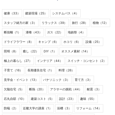
健康（33）
建築現場（25）
システムバス（4）
スタッフ緒方の家（3）
リラックス（39）
旅行（28）
植物（12）
断捨離（1）
漆喰（43）
ガス（22）
地鎮祭（4）
ドライフラワー（8）
キャンプ（6）
ホコリ（6）
設備（25）
照明（8）
癒し（22）
DIY（1）
オススメ素材（14）
極上の暮らし（27）
インテリア（44）
スイッチ・コンセント（2）
子育て（16）
長期優良住宅（1）
料理（26）
見学会・イベント（13）
パナソニック（3）
育て方（3）
欠陥住宅（5）
断熱（20）
アラサーの挑戦（44）
耐震（3）
石丸自邸（10）
建築コスト（5）
設計（23）
趣味（55）
防蟻（2）
近畿大学の講座（1）
浴槽（3）
リフォーム（14）