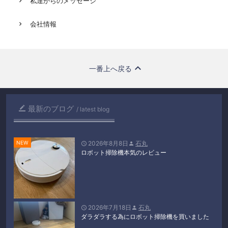
私達からのメッセージ
会社情報
一番上へ戻る
最新のブログ

latest blog
2026年8月8日
石丸


ロボット掃除機本気のレビュー
2026年7月18日
石丸


ダラダラする為にロボット掃除機を買いました