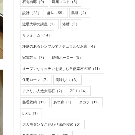
石丸自邸（9）
建築コスト（5）
設計（23）
趣味（55）
防蟻（2）
近畿大学の講座（1）
浴槽（3）
リフォーム（14）
坪庭のあるシンプルでナチュラルなお家（4）
家電芸人（7）
鋳物ホーロー（5）
オープンなキッチンを楽しむ自然素材の家（11）
住宅ローン（7）
美味しい（3）
アクリル人造大理石（2）
ZEH（14）
整理収納（11）
あつ森（1）
タカラ（11）
LIXIL（1）
大人モダンなこだわり派のお家（0）