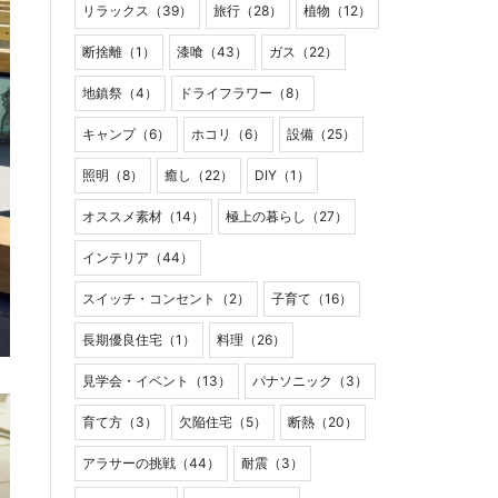
リラックス（39）
旅行（28）
植物（12）
断捨離（1）
漆喰（43）
ガス（22）
地鎮祭（4）
ドライフラワー（8）
キャンプ（6）
ホコリ（6）
設備（25）
照明（8）
癒し（22）
DIY（1）
オススメ素材（14）
極上の暮らし（27）
インテリア（44）
スイッチ・コンセント（2）
子育て（16）
長期優良住宅（1）
料理（26）
見学会・イベント（13）
パナソニック（3）
育て方（3）
欠陥住宅（5）
断熱（20）
アラサーの挑戦（44）
耐震（3）