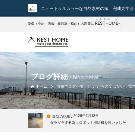
ニュートラルカラーな自然素材の家 完成見学会
レストホーム
RESTHOME
愛媛（今治・西条・新居浜・松山）の新築は
へ
ブログ詳細
/ blog detail
情報ブログ一覧
ただものではない！電気
ホーム

2026年7月18日

最新の記事 /
ダラダラする為にロボット掃除機を買いました