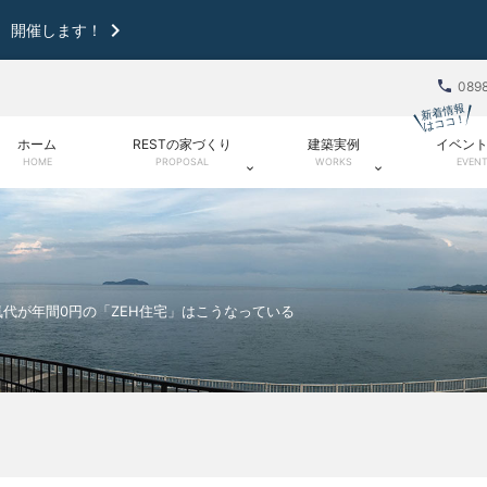

 開催します！

089
新着情報
はココ！
ホーム
RESTの家づくり
建築実例
イベン
HOME
PROPOSAL
WORKS
EVEN


代が年間0円の「ZEH住宅」はこうなっている