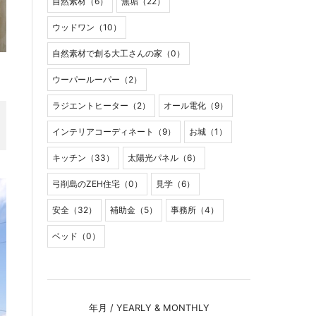
自然素材（6）
無垢（22）
ウッドワン（10）
自然素材で創る大工さんの家（0）
ウーパールーパー（2）
ラジエントヒーター（2）
オール電化（9）
インテリアコーディネート（9）
お城（1）
キッチン（33）
太陽光パネル（6）
弓削島のZEH住宅（0）
見学（6）
安全（32）
補助金（5）
事務所（4）
ベッド（0）
年月 / YEARLY & MONTHLY