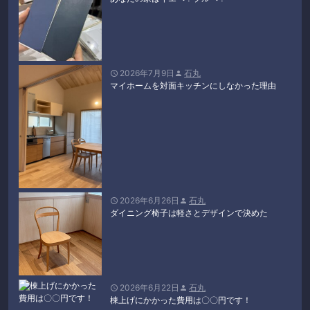
2026年7月9日
石丸


マイホームを対面キッチンにしなかった理由
2026年6月26日
石丸


ダイニング椅子は軽さとデザインで決めた
2026年6月22日
石丸


棟上げにかかった費用は〇〇円です！