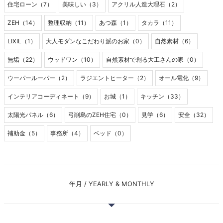
住宅ローン（7）
美味しい（3）
アクリル人造大理石（2）
ZEH（14）
整理収納（11）
あつ森（1）
タカラ（11）
LIXIL（1）
大人モダンなこだわり派のお家（0）
自然素材（6）
無垢（22）
ウッドワン（10）
自然素材で創る大工さんの家（0）
ウーパールーパー（2）
ラジエントヒーター（2）
オール電化（9）
インテリアコーディネート（9）
お城（1）
キッチン（33）
太陽光パネル（6）
弓削島のZEH住宅（0）
見学（6）
安全（32）
補助金（5）
事務所（4）
ベッド（0）
年月 / YEARLY & MONTHLY