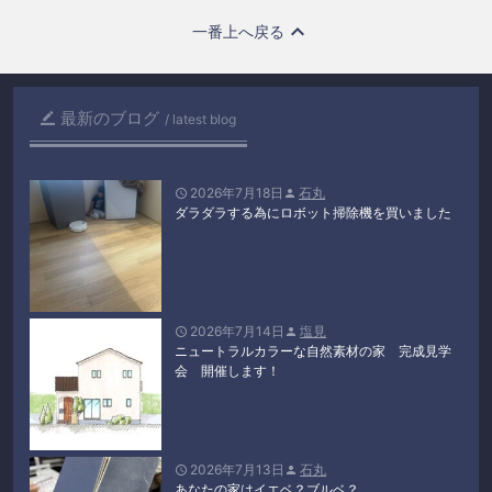
一番上へ戻る
最新のブログ

latest blog
2026年7月18日
石丸


ダラダラする為にロボット掃除機を買いました
2026年7月14日
塩見


ニュートラルカラーな自然素材の家 完成見学
会 開催します！
2026年7月13日
石丸


あなたの家はイエベ？ブルベ？