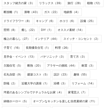
スタッフ緒方の家（3）
リラックス（39）
旅行（28）
植物（12）
断捨離（1）
漆喰（43）
ガス（22）
地鎮祭（4）
ドライフラワー（8）
キャンプ（6）
ホコリ（6）
設備（25）
照明（8）
癒し（22）
DIY（1）
オススメ素材（14）
極上の暮らし（27）
インテリア（44）
スイッチ・コンセント（2）
子育て（16）
長期優良住宅（1）
料理（26）
見学会・イベント（13）
パナソニック（3）
育て方（3）
欠陥住宅（5）
断熱（20）
アラサーの挑戦（44）
耐震（3）
石丸自邸（9）
建築コスト（5）
設計（23）
趣味（55）
防蟻（2）
近畿大学の講座（1）
浴槽（3）
リフォーム（14）
坪庭のあるシンプルでナチュラルなお家（4）
家電芸人（7）
鋳物ホーロー（5）
オープンなキッチンを楽しむ自然素材の家（11）