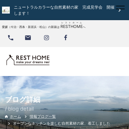
ニュートラルカラーな自然素材の家 完成見学会 開催

します！
レストホーム
RESTHOME
愛媛（今治・西条・新居浜・松山）の新築は
へ


ブログ詳細
/ blog detail
情報ブログ一覧
ホーム

オープンなキッチンを楽しむ自然素材の家、着工しました