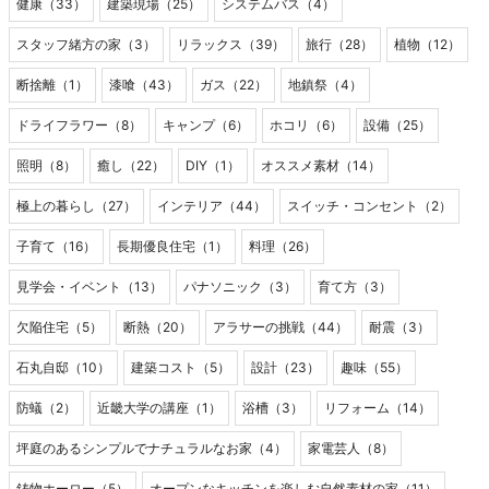
健康（33）
建築現場（25）
システムバス（4）
スタッフ緒方の家（3）
リラックス（39）
旅行（28）
植物（12）
断捨離（1）
漆喰（43）
ガス（22）
地鎮祭（4）
ドライフラワー（8）
キャンプ（6）
ホコリ（6）
設備（25）
照明（8）
癒し（22）
DIY（1）
オススメ素材（14）
極上の暮らし（27）
インテリア（44）
スイッチ・コンセント（2）
子育て（16）
長期優良住宅（1）
料理（26）
見学会・イベント（13）
パナソニック（3）
育て方（3）
欠陥住宅（5）
断熱（20）
アラサーの挑戦（44）
耐震（3）
石丸自邸（10）
建築コスト（5）
設計（23）
趣味（55）
防蟻（2）
近畿大学の講座（1）
浴槽（3）
リフォーム（14）
坪庭のあるシンプルでナチュラルなお家（4）
家電芸人（8）
鋳物ホーロー（5）
オープンなキッチンを楽しむ自然素材の家（11）