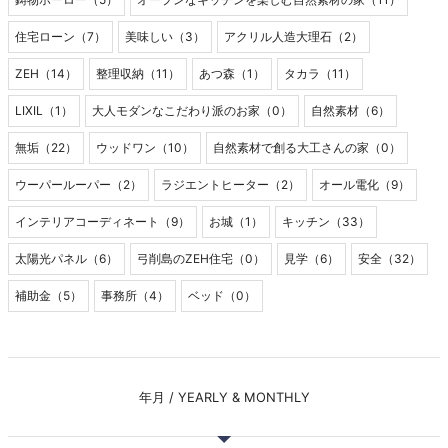
住宅ローン（7）
美味しい（3）
アクリル人造大理石（2）
ZEH（14）
整理収納（11）
あつ森（1）
タカラ（11）
LIXIL（1）
大人モダンなこだわり派のお家（0）
自然素材（6）
無垢（22）
ウッドワン（10）
自然素材で創る大工さんの家（0）
ウーパールーパー（2）
ラジエントヒーター（2）
オール電化（9）
インテリアコーディネート（9）
お城（1）
キッチン（33）
太陽光パネル（6）
弓削島のZEH住宅（0）
見学（6）
安全（32）
補助金（5）
事務所（4）
ベッド（0）
年月 / YEARLY & MONTHLY