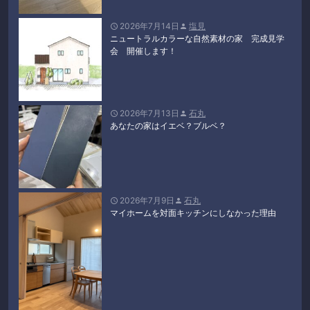
2026年7月14日
塩見


ニュートラルカラーな自然素材の家 完成見学
会 開催します！
2026年7月13日
石丸


あなたの家はイエベ？ブルベ？
2026年7月9日
石丸


マイホームを対面キッチンにしなかった理由