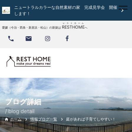
ニュートラルカラーな自然素材の家 完成見学会 開催

します！
レストホーム
RESTHOME
愛媛（今治・西条・新居浜・松山）の新築は
へ


ブログ詳細
/ blog detail
情報ブログ一覧
庭があれば子育てしやすい！
ホーム
