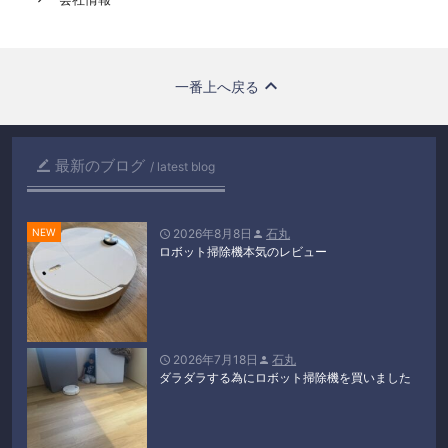
一番上へ戻る
最新のブログ

latest blog
2026年8月8日
石丸


ロボット掃除機本気のレビュー
2026年7月18日
石丸


ダラダラする為にロボット掃除機を買いました