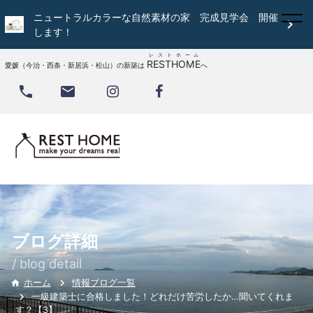
ニュートラルカラーな自然素材の家 完成見学会 開催

します！
レストホーム
RESTHOME
愛媛（今治・西条・新居浜・松山）の新築は
へ


ブログ詳細
/ blog detail
情報ブログ一覧
ホーム

一級建築士に合格しました！どれだけ苦労したか…聞いてくれま
す？【3】