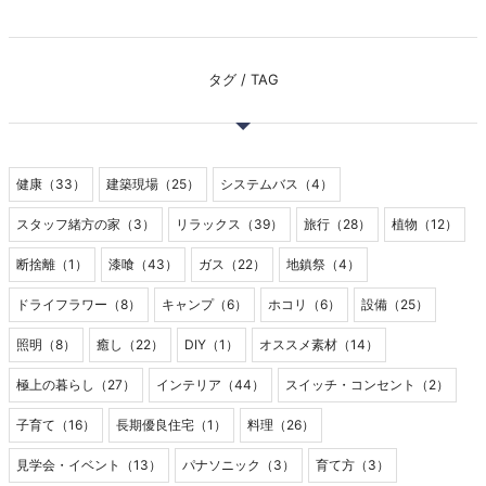
タグ / TAG
健康（33）
建築現場（25）
システムバス（4）
スタッフ緒方の家（3）
リラックス（39）
旅行（28）
植物（12）
断捨離（1）
漆喰（43）
ガス（22）
地鎮祭（4）
ドライフラワー（8）
キャンプ（6）
ホコリ（6）
設備（25）
照明（8）
癒し（22）
DIY（1）
オススメ素材（14）
極上の暮らし（27）
インテリア（44）
スイッチ・コンセント（2）
子育て（16）
長期優良住宅（1）
料理（26）
見学会・イベント（13）
パナソニック（3）
育て方（3）