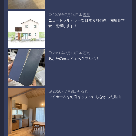
2026年7月14日
塩見


ニュートラルカラーな自然素材の家 完成見学
会 開催します！
2026年7月13日
石丸


あなたの家はイエベ？ブルベ？
2026年7月9日
石丸


マイホームを対面キッチンにしなかった理由