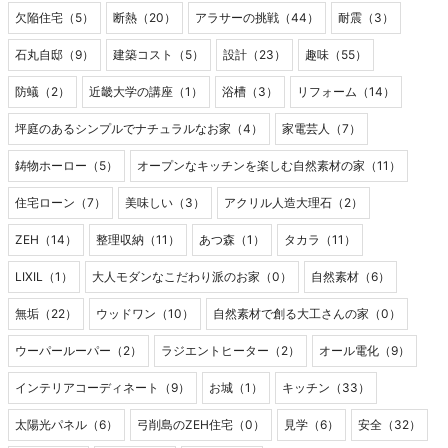
欠陥住宅（5）
断熱（20）
アラサーの挑戦（44）
耐震（3）
石丸自邸（9）
建築コスト（5）
設計（23）
趣味（55）
防蟻（2）
近畿大学の講座（1）
浴槽（3）
リフォーム（14）
坪庭のあるシンプルでナチュラルなお家（4）
家電芸人（7）
鋳物ホーロー（5）
オープンなキッチンを楽しむ自然素材の家（11）
住宅ローン（7）
美味しい（3）
アクリル人造大理石（2）
ZEH（14）
整理収納（11）
あつ森（1）
タカラ（11）
LIXIL（1）
大人モダンなこだわり派のお家（0）
自然素材（6）
無垢（22）
ウッドワン（10）
自然素材で創る大工さんの家（0）
ウーパールーパー（2）
ラジエントヒーター（2）
オール電化（9）
インテリアコーディネート（9）
お城（1）
キッチン（33）
太陽光パネル（6）
弓削島のZEH住宅（0）
見学（6）
安全（32）