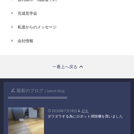
完成見学会
私達からのメッセージ
会社情報
一番上へ戻る
最新のブログ

latest blog
2026年7月18日
石丸


ダラダラする為にロボット掃除機を買いました