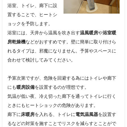
浴室、トイレ、廊下に設
置することで、ヒートシ
ョックを予防します。
浴室には、天井から温風を吹き出す
温風暖房
や
浴室暖
房乾燥機
などがおすすめです。壁に簡単に取り付けら
れるタイプは、邪魔になりません。予算やスペースに
合わせて検討してみてください。
予算次第ですが、危険を回避する為にはトイレや廊下
にも
暖房設備
を設置するのが理想です。
気温が低い夜、冷え切った廊下を通ってトイレに行く
ときにもヒートショックの危険があります。
廊下に
床暖房
を入れる、トイレに
電気温風器
を設置す
るなどの対策を施すことでリスクを減らすとことがで