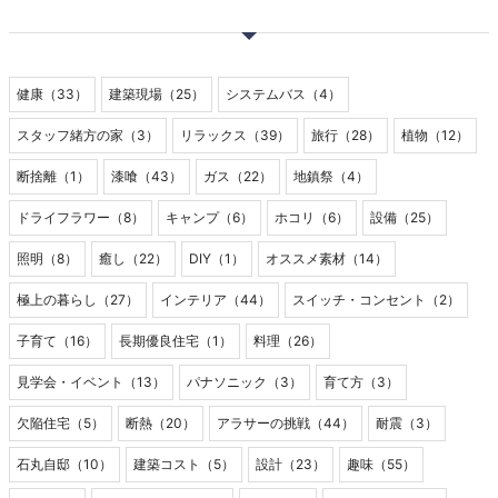
健康（33）
建築現場（25）
システムバス（4）
スタッフ緒方の家（3）
リラックス（39）
旅行（28）
植物（12）
断捨離（1）
漆喰（43）
ガス（22）
地鎮祭（4）
ドライフラワー（8）
キャンプ（6）
ホコリ（6）
設備（25）
照明（8）
癒し（22）
DIY（1）
オススメ素材（14）
極上の暮らし（27）
インテリア（44）
スイッチ・コンセント（2）
子育て（16）
長期優良住宅（1）
料理（26）
見学会・イベント（13）
パナソニック（3）
育て方（3）
欠陥住宅（5）
断熱（20）
アラサーの挑戦（44）
耐震（3）
石丸自邸（10）
建築コスト（5）
設計（23）
趣味（55）