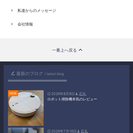
私達からのメッセージ
会社情報
一番上へ戻る
最新のブログ

latest blog
2026年8月8日
石丸


ロボット掃除機本気のレビュー
2026年7月18日
石丸

