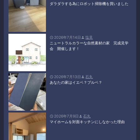
ダラダラする為にロボット掃除機を買いました
2026年7月14日
塩見


ニュートラルカラーな自然素材の家 完成見学
会 開催します！
2026年7月13日
石丸


あなたの家はイエベ？ブルベ？
2026年7月9日
石丸


マイホームを対面キッチンにしなかった理由