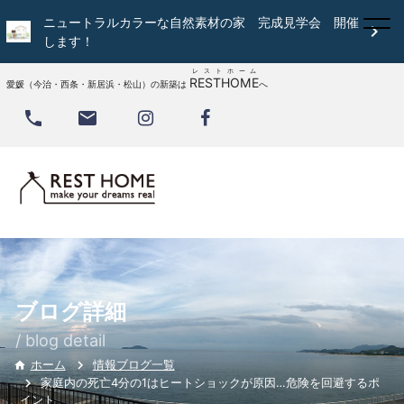
ニュートラルカラーな自然素材の家 完成見学会 開催

します！
レストホーム
RESTHOME
愛媛（今治・西条・新居浜・松山）の新築は
へ


ブログ詳細
/ blog detail
情報ブログ一覧
ホーム

家庭内の死亡4分の1はヒートショックが原因…危険を回避するポ
イント