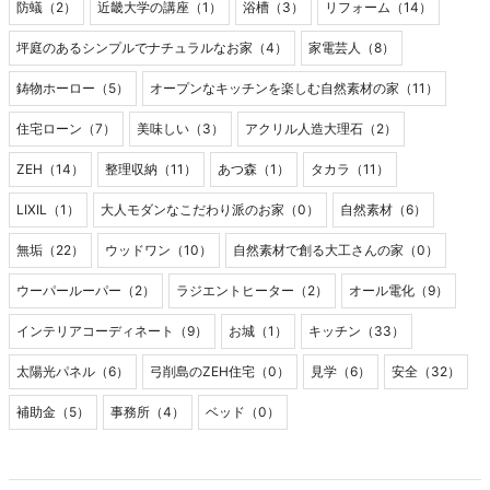
防蟻（2）
近畿大学の講座（1）
浴槽（3）
リフォーム（14）
坪庭のあるシンプルでナチュラルなお家（4）
家電芸人（8）
鋳物ホーロー（5）
オープンなキッチンを楽しむ自然素材の家（11）
住宅ローン（7）
美味しい（3）
アクリル人造大理石（2）
ZEH（14）
整理収納（11）
あつ森（1）
タカラ（11）
LIXIL（1）
大人モダンなこだわり派のお家（0）
自然素材（6）
無垢（22）
ウッドワン（10）
自然素材で創る大工さんの家（0）
ウーパールーパー（2）
ラジエントヒーター（2）
オール電化（9）
インテリアコーディネート（9）
お城（1）
キッチン（33）
太陽光パネル（6）
弓削島のZEH住宅（0）
見学（6）
安全（32）
補助金（5）
事務所（4）
ベッド（0）