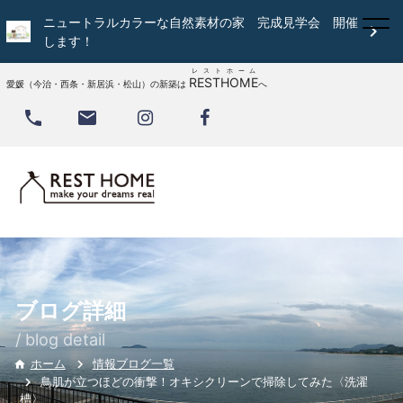
ニュートラルカラーな自然素材の家 完成見学会 開催

します！
レストホーム
RESTHOME
愛媛（今治・西条・新居浜・松山）の新築は
へ


ブログ詳細
/ blog detail
情報ブログ一覧
ホーム

鳥肌が立つほどの衝撃！オキシクリーンで掃除してみた〈洗濯
槽〉