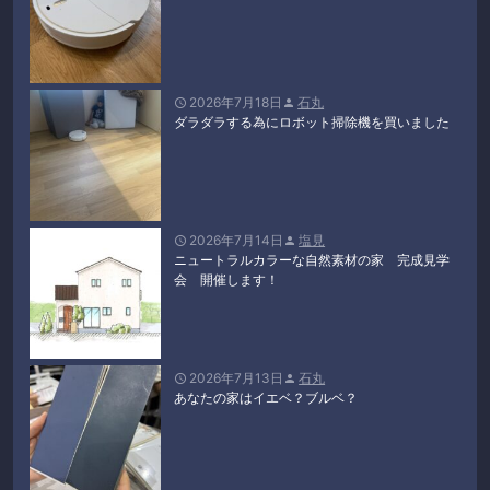
2026年7月18日
石丸


ダラダラする為にロボット掃除機を買いました
2026年7月14日
塩見


ニュートラルカラーな自然素材の家 完成見学
会 開催します！
2026年7月13日
石丸


あなたの家はイエベ？ブルベ？