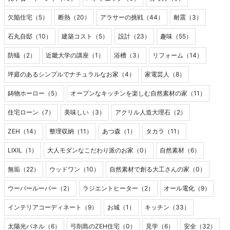
欠陥住宅（5）
断熱（20）
アラサーの挑戦（44）
耐震（3）
石丸自邸（10）
建築コスト（5）
設計（23）
趣味（55）
防蟻（2）
近畿大学の講座（1）
浴槽（3）
リフォーム（14）
坪庭のあるシンプルでナチュラルなお家（4）
家電芸人（8）
鋳物ホーロー（5）
オープンなキッチンを楽しむ自然素材の家（11）
住宅ローン（7）
美味しい（3）
アクリル人造大理石（2）
ZEH（14）
整理収納（11）
あつ森（1）
タカラ（11）
LIXIL（1）
大人モダンなこだわり派のお家（0）
自然素材（6）
無垢（22）
ウッドワン（10）
自然素材で創る大工さんの家（0）
ウーパールーパー（2）
ラジエントヒーター（2）
オール電化（9）
インテリアコーディネート（9）
お城（1）
キッチン（33）
太陽光パネル（6）
弓削島のZEH住宅（0）
見学（6）
安全（32）