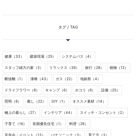
タグ / TAG
健康（33）
建築現場（25）
システムバス（4）
スタッフ緒方の家（3）
リラックス（39）
旅行（28）
植物（12）
断捨離（1）
漆喰（43）
ガス（22）
地鎮祭（4）
ドライフラワー（8）
キャンプ（6）
ホコリ（6）
設備（25）
照明（8）
癒し（22）
DIY（1）
オススメ素材（14）
極上の暮らし（27）
インテリア（44）
スイッチ・コンセント（2）
子育て（16）
長期優良住宅（1）
料理（26）
見学会・イベント（13）
パナソニック（3）
育て方（3）