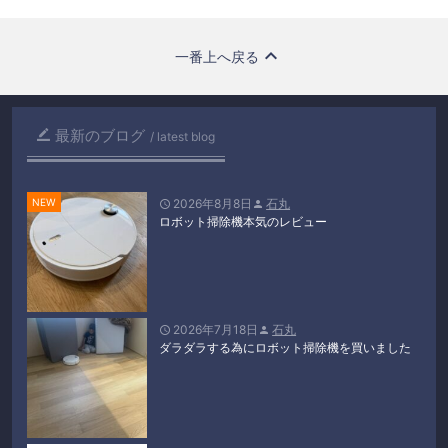
一番上へ戻る
最新のブログ

latest blog
2026年8月8日
石丸


ロボット掃除機本気のレビュー
2026年7月18日
石丸


ダラダラする為にロボット掃除機を買いました