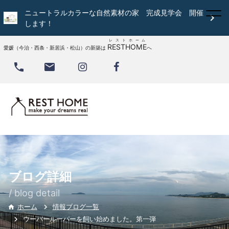
ニュートラルカラーな自然素材の家 完成見学会 開催

します！
レストホーム
RESTHOME
愛媛（今治・西条・新居浜・松山）の新築は
へ


ブログ詳細
/ blog detail
情報ブログ一覧
ホーム

ウーパールーパーを飼い始めました。第一弾