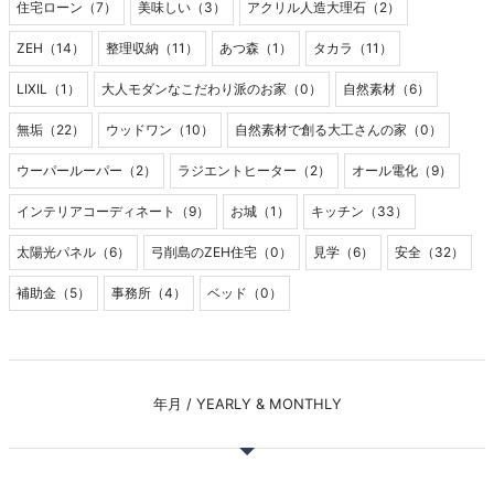
住宅ローン（7）
美味しい（3）
アクリル人造大理石（2）
ZEH（14）
整理収納（11）
あつ森（1）
タカラ（11）
LIXIL（1）
大人モダンなこだわり派のお家（0）
自然素材（6）
無垢（22）
ウッドワン（10）
自然素材で創る大工さんの家（0）
ウーパールーパー（2）
ラジエントヒーター（2）
オール電化（9）
インテリアコーディネート（9）
お城（1）
キッチン（33）
太陽光パネル（6）
弓削島のZEH住宅（0）
見学（6）
安全（32）
補助金（5）
事務所（4）
ベッド（0）
年月 / YEARLY & MONTHLY