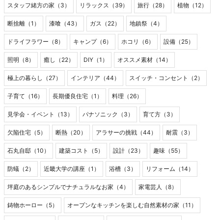
スタッフ緒方の家（3）
リラックス（39）
旅行（28）
植物（12）
断捨離（1）
漆喰（43）
ガス（22）
地鎮祭（4）
ドライフラワー（8）
キャンプ（6）
ホコリ（6）
設備（25）
照明（8）
癒し（22）
DIY（1）
オススメ素材（14）
極上の暮らし（27）
インテリア（44）
スイッチ・コンセント（2）
子育て（16）
長期優良住宅（1）
料理（26）
見学会・イベント（13）
パナソニック（3）
育て方（3）
欠陥住宅（5）
断熱（20）
アラサーの挑戦（44）
耐震（3）
石丸自邸（10）
建築コスト（5）
設計（23）
趣味（55）
防蟻（2）
近畿大学の講座（1）
浴槽（3）
リフォーム（14）
坪庭のあるシンプルでナチュラルなお家（4）
家電芸人（8）
鋳物ホーロー（5）
オープンなキッチンを楽しむ自然素材の家（11）