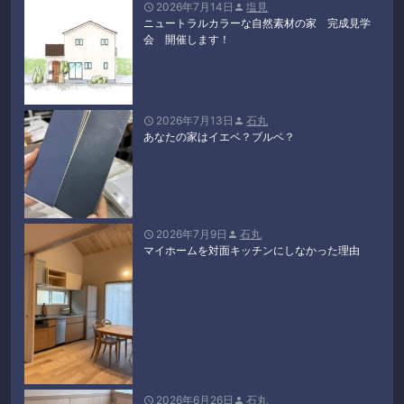
2026年7月14日
塩見


ニュートラルカラーな自然素材の家 完成見学
会 開催します！
2026年7月13日
石丸


あなたの家はイエベ？ブルベ？
2026年7月9日
石丸


マイホームを対面キッチンにしなかった理由
2026年6月26日
石丸

