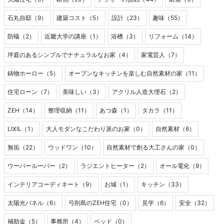
石丸自邸（9）
建築コスト（5）
設計（23）
趣味（55）
防蟻（2）
近畿大学の講座（1）
浴槽（3）
リフォーム（14）
坪庭のあるシンプルでナチュラルなお家（4）
家電芸人（7）
鋳物ホーロー（5）
オープンなキッチンを楽しむ自然素材の家（11）
住宅ローン（7）
美味しい（3）
アクリル人造大理石（2）
ZEH（14）
整理収納（11）
あつ森（1）
タカラ（11）
LIXIL（1）
大人モダンなこだわり派のお家（0）
自然素材（6）
無垢（22）
ウッドワン（10）
自然素材で創る大工さんの家（0）
ウーパールーパー（2）
ラジエントヒーター（2）
オール電化（9）
インテリアコーディネート（9）
お城（1）
キッチン（33）
太陽光パネル（6）
弓削島のZEH住宅（0）
見学（6）
安全（32）
補助金（5）
事務所（4）
ベッド（0）