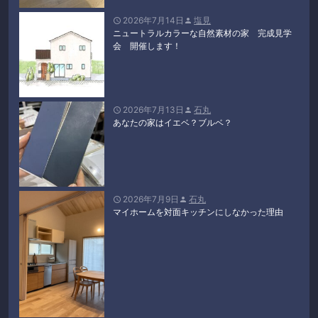
2026年7月14日
塩見


ニュートラルカラーな自然素材の家 完成見学
会 開催します！
2026年7月13日
石丸


あなたの家はイエベ？ブルベ？
2026年7月9日
石丸


マイホームを対面キッチンにしなかった理由