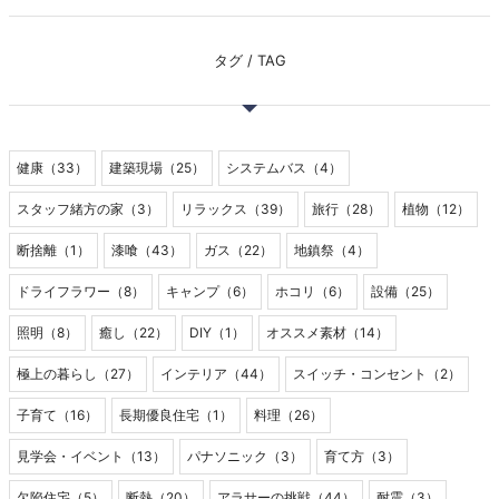
タグ / TAG
健康（33）
建築現場（25）
システムバス（4）
スタッフ緒方の家（3）
リラックス（39）
旅行（28）
植物（12）
断捨離（1）
漆喰（43）
ガス（22）
地鎮祭（4）
ドライフラワー（8）
キャンプ（6）
ホコリ（6）
設備（25）
照明（8）
癒し（22）
DIY（1）
オススメ素材（14）
極上の暮らし（27）
インテリア（44）
スイッチ・コンセント（2）
子育て（16）
長期優良住宅（1）
料理（26）
見学会・イベント（13）
パナソニック（3）
育て方（3）
欠陥住宅（5）
断熱（20）
アラサーの挑戦（44）
耐震（3）