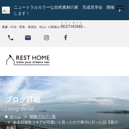
ニュートラルカラーな自然素材の家 完成見学会 開催

します！
レストホーム
RESTHOME
愛媛（今治・西条・新居浜・松山）の新築は
へ


ブログ詳細
/ blog detail
情報ブログ一覧
ホーム

ある日突然コキアが可愛いと思ったので香川に行った話【香川・
前編】