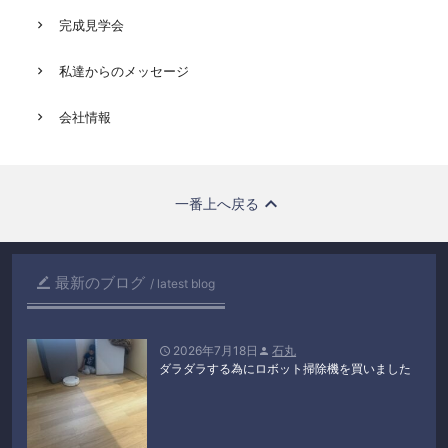
完成見学会
私達からのメッセージ
会社情報
一番上へ戻る
最新のブログ

latest blog
2026年7月18日
石丸


ダラダラする為にロボット掃除機を買いました