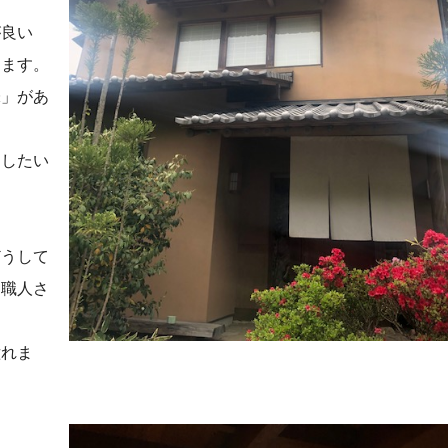
が良い
きます。
味」があ
をしたい
どうして
、職人さ
憧れま