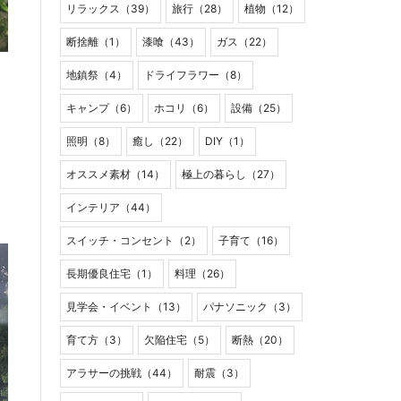
リラックス（39）
旅行（28）
植物（12）
断捨離（1）
漆喰（43）
ガス（22）
地鎮祭（4）
ドライフラワー（8）
キャンプ（6）
ホコリ（6）
設備（25）
照明（8）
癒し（22）
DIY（1）
オススメ素材（14）
極上の暮らし（27）
インテリア（44）
スイッチ・コンセント（2）
子育て（16）
長期優良住宅（1）
料理（26）
見学会・イベント（13）
パナソニック（3）
育て方（3）
欠陥住宅（5）
断熱（20）
アラサーの挑戦（44）
耐震（3）