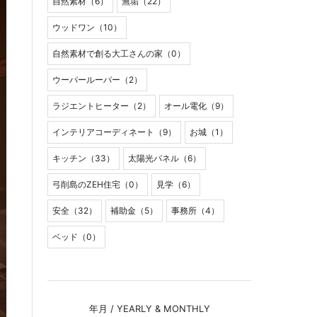
自然素材（6）
無垢（22）
ウッドワン（10）
自然素材で創る大工さんの家（0）
ウーパールーパー（2）
ラジエントヒーター（2）
オール電化（9）
インテリアコーディネート（9）
お城（1）
キッチン（33）
太陽光パネル（6）
弓削島のZEH住宅（0）
見学（6）
安全（32）
補助金（5）
事務所（4）
ベッド（0）
年月 / YEARLY & MONTHLY