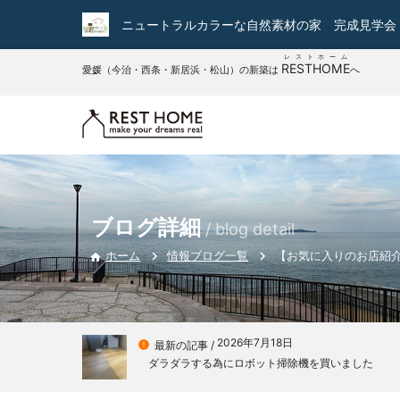
ニュートラルカラーな自然素材の家 完成見学会
レストホーム
RESTHOME
愛媛（今治・西条・新居浜・松山）の新築は
へ
ブログ詳細
/ blog detail
情報ブログ一覧
【お気に入りのお店紹介
ホーム

2026年7月18日

最新の記事 /
ダラダラする為にロボット掃除機を買いました