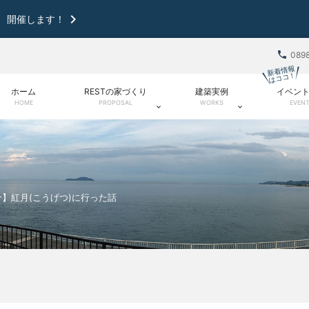

 開催します！

089
新着情報
はココ！
ホーム
RESTの家づくり
建築実例
イベン
HOME
PROPOSAL
WORKS
EVEN


】紅月(こうげつ)に行った話