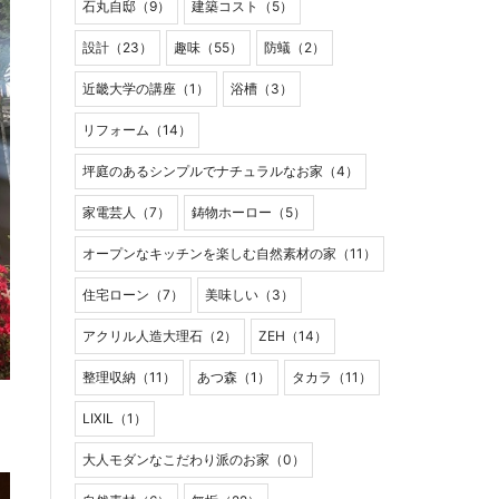
石丸自邸（9）
建築コスト（5）
設計（23）
趣味（55）
防蟻（2）
近畿大学の講座（1）
浴槽（3）
リフォーム（14）
坪庭のあるシンプルでナチュラルなお家（4）
家電芸人（7）
鋳物ホーロー（5）
オープンなキッチンを楽しむ自然素材の家（11）
住宅ローン（7）
美味しい（3）
アクリル人造大理石（2）
ZEH（14）
整理収納（11）
あつ森（1）
タカラ（11）
LIXIL（1）
大人モダンなこだわり派のお家（0）