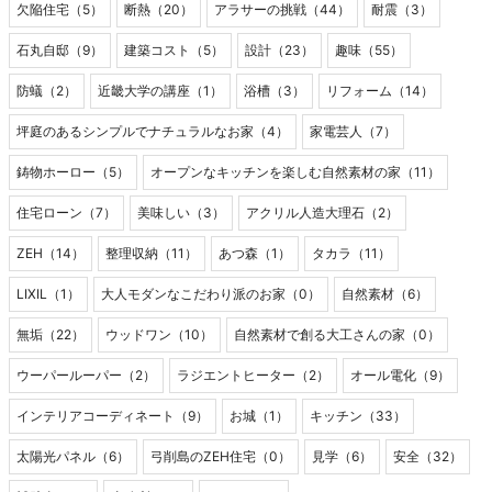
欠陥住宅（5）
断熱（20）
アラサーの挑戦（44）
耐震（3）
石丸自邸（9）
建築コスト（5）
設計（23）
趣味（55）
防蟻（2）
近畿大学の講座（1）
浴槽（3）
リフォーム（14）
坪庭のあるシンプルでナチュラルなお家（4）
家電芸人（7）
鋳物ホーロー（5）
オープンなキッチンを楽しむ自然素材の家（11）
住宅ローン（7）
美味しい（3）
アクリル人造大理石（2）
ZEH（14）
整理収納（11）
あつ森（1）
タカラ（11）
LIXIL（1）
大人モダンなこだわり派のお家（0）
自然素材（6）
無垢（22）
ウッドワン（10）
自然素材で創る大工さんの家（0）
ウーパールーパー（2）
ラジエントヒーター（2）
オール電化（9）
インテリアコーディネート（9）
お城（1）
キッチン（33）
太陽光パネル（6）
弓削島のZEH住宅（0）
見学（6）
安全（32）