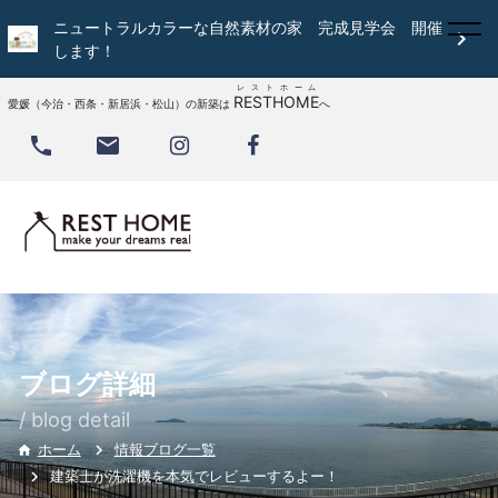
ニュートラルカラーな自然素材の家 完成見学会 開催

します！
レストホーム
RESTHOME
愛媛（今治・西条・新居浜・松山）の新築は
へ


ブログ詳細
/ blog detail
情報ブログ一覧
ホーム

建築士が洗濯機を本気でレビューするよー！