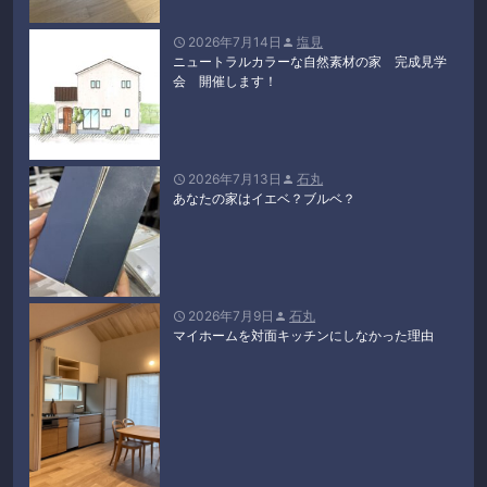
2026年7月14日
塩見


ニュートラルカラーな自然素材の家 完成見学
会 開催します！
2026年7月13日
石丸


あなたの家はイエベ？ブルベ？
2026年7月9日
石丸


マイホームを対面キッチンにしなかった理由