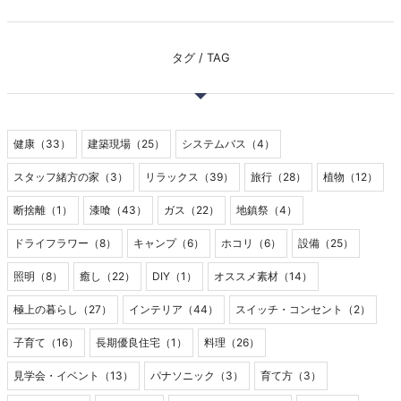
タグ / TAG
健康（33）
建築現場（25）
システムバス（4）
スタッフ緒方の家（3）
リラックス（39）
旅行（28）
植物（12）
断捨離（1）
漆喰（43）
ガス（22）
地鎮祭（4）
ドライフラワー（8）
キャンプ（6）
ホコリ（6）
設備（25）
照明（8）
癒し（22）
DIY（1）
オススメ素材（14）
極上の暮らし（27）
インテリア（44）
スイッチ・コンセント（2）
子育て（16）
長期優良住宅（1）
料理（26）
見学会・イベント（13）
パナソニック（3）
育て方（3）