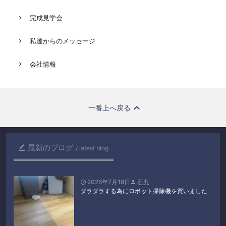
完成見学会
私達からのメッセージ
会社情報
一番上へ戻る
最新のブログ

latest blog
2026年7月18日
石丸


ダラダラする為にロボット掃除機を買いました