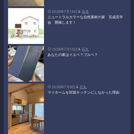
2026年7月14日
塩見


ニュートラルカラーな自然素材の家 完成見学
会 開催します！
2026年7月13日
石丸


あなたの家はイエベ？ブルベ？
2026年7月9日
石丸


マイホームを対面キッチンにしなかった理由