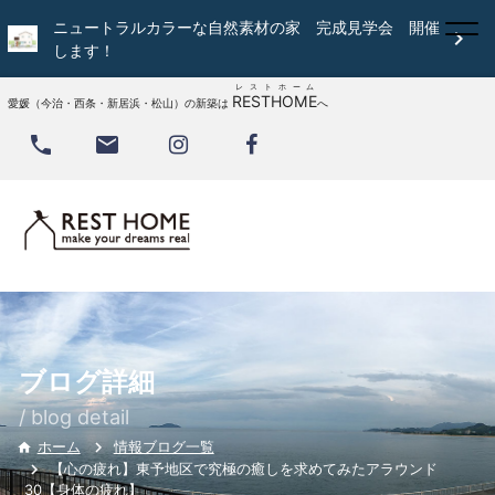
ニュートラルカラーな自然素材の家 完成見学会 開催

します！
レストホーム
RESTHOME
愛媛（今治・西条・新居浜・松山）の新築は
へ


ブログ詳細
/ blog detail
情報ブログ一覧
ホーム

【心の疲れ】東予地区で究極の癒しを求めてみたアラウンド
30【身体の疲れ】