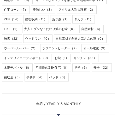
住宅ローン（7）
美味しい（3）
アクリル人造大理石（2）
ZEH（14）
整理収納（11）
あつ森（1）
タカラ（11）
LIXIL（1）
大人モダンなこだわり派のお家（0）
自然素材（6）
無垢（22）
ウッドワン（10）
自然素材で創る大工さんの家（0）
ウーパールーパー（2）
ラジエントヒーター（2）
オール電化（9）
インテリアコーディネート（9）
お城（1）
キッチン（33）
太陽光パネル（6）
弓削島のZEH住宅（0）
見学（6）
安全（32）
補助金（5）
事務所（4）
ベッド（0）
年月 / YEARLY & MONTHLY