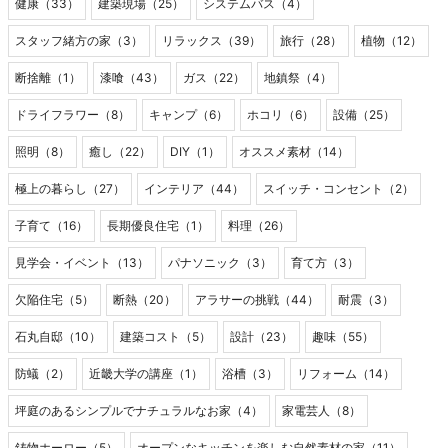
健康（33）
建築現場（25）
システムバス（4）
スタッフ緒方の家（3）
リラックス（39）
旅行（28）
植物（12）
断捨離（1）
漆喰（43）
ガス（22）
地鎮祭（4）
ドライフラワー（8）
キャンプ（6）
ホコリ（6）
設備（25）
照明（8）
癒し（22）
DIY（1）
オススメ素材（14）
極上の暮らし（27）
インテリア（44）
スイッチ・コンセント（2）
子育て（16）
長期優良住宅（1）
料理（26）
見学会・イベント（13）
パナソニック（3）
育て方（3）
欠陥住宅（5）
断熱（20）
アラサーの挑戦（44）
耐震（3）
石丸自邸（10）
建築コスト（5）
設計（23）
趣味（55）
防蟻（2）
近畿大学の講座（1）
浴槽（3）
リフォーム（14）
坪庭のあるシンプルでナチュラルなお家（4）
家電芸人（8）
鋳物ホーロー（5）
オープンなキッチンを楽しむ自然素材の家（11）