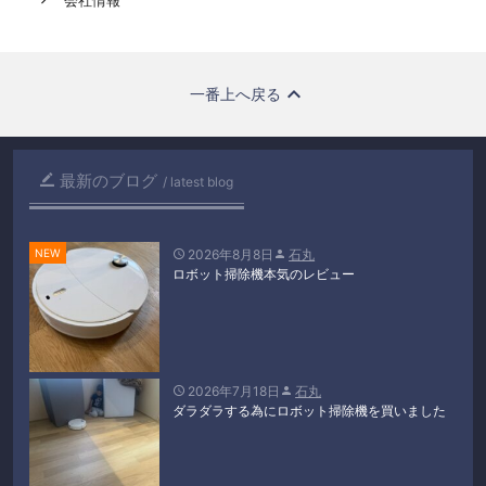
一番上へ戻る
最新のブログ

latest blog
2026年8月8日
石丸


ロボット掃除機本気のレビュー
2026年7月18日
石丸


ダラダラする為にロボット掃除機を買いました