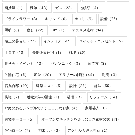
断捨離（1）
漆喰（43）
ガス（22）
地鎮祭（4）
ドライフラワー（8）
キャンプ（6）
ホコリ（6）
設備（25）
照明（8）
癒し（22）
DIY（1）
オススメ素材（14）
極上の暮らし（27）
インテリア（44）
スイッチ・コンセント（2）
子育て（16）
長期優良住宅（1）
料理（26）
見学会・イベント（13）
パナソニック（3）
育て方（3）
欠陥住宅（5）
断熱（20）
アラサーの挑戦（44）
耐震（3）
石丸自邸（10）
建築コスト（5）
設計（23）
趣味（55）
防蟻（2）
近畿大学の講座（1）
浴槽（3）
リフォーム（14）
坪庭のあるシンプルでナチュラルなお家（4）
家電芸人（8）
鋳物ホーロー（5）
オープンなキッチンを楽しむ自然素材の家（11）
住宅ローン（7）
美味しい（3）
アクリル人造大理石（2）