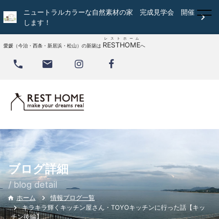
ニュートラルカラーな自然素材の家 完成見学会 開催

します！
レストホーム
RESTHOME
愛媛（今治・西条・新居浜・松山）の新築は
へ


ブログ詳細
/ blog detail
情報ブログ一覧
ホーム

キラキラ輝くキッチン屋さん・TOYOキッチンに行った話【キッ
チン後編】