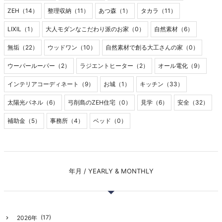
ZEH（14）
整理収納（11）
あつ森（1）
タカラ（11）
LIXIL（1）
大人モダンなこだわり派のお家（0）
自然素材（6）
無垢（22）
ウッドワン（10）
自然素材で創る大工さんの家（0）
ウーパールーパー（2）
ラジエントヒーター（2）
オール電化（9）
インテリアコーディネート（9）
お城（1）
キッチン（33）
太陽光パネル（6）
弓削島のZEH住宅（0）
見学（6）
安全（32）
補助金（5）
事務所（4）
ベッド（0）
年月 / YEARLY & MONTHLY
(17)
2026年