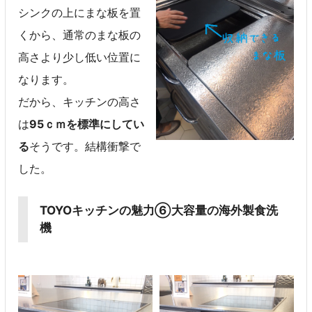
シンクの上にまな板を置
くから、通常のまな板の
高さより少し低い位置に
なります。
だから、キッチンの高さ
は
95ｃｍを標準にしてい
る
そうです。結構衝撃で
した。
TOYOキッチンの魅力⑥大容量の海外製食洗
機