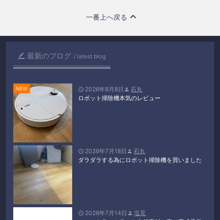
一番上へ戻る
最新のブログ

latest blog
2026年8月8日
石丸


ロボット掃除機本気のレビュー
2026年7月18日
石丸


ダラダラする為にロボット掃除機を買いました
2026年7月14日
塩見

