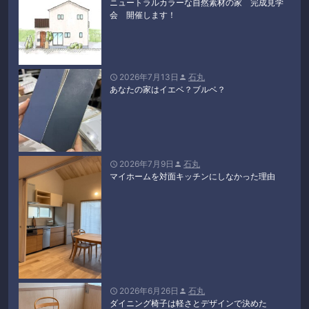
ニュートラルカラーな自然素材の家 完成見学
会 開催します！
2026年7月13日
石丸


あなたの家はイエベ？ブルベ？
2026年7月9日
石丸


マイホームを対面キッチンにしなかった理由
2026年6月26日
石丸


ダイニング椅子は軽さとデザインで決めた