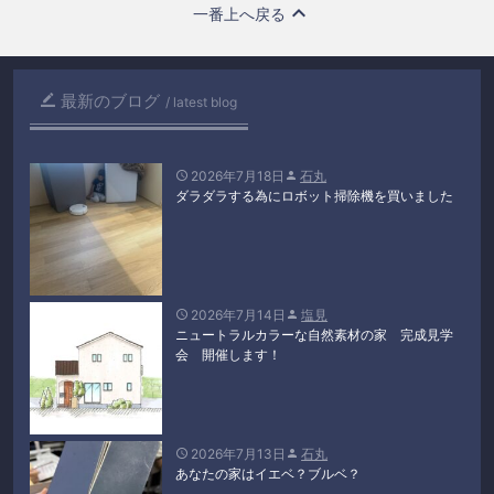
一番上へ戻る
最新のブログ

latest blog
2026年7月18日
石丸


ダラダラする為にロボット掃除機を買いました
2026年7月14日
塩見


ニュートラルカラーな自然素材の家 完成見学
会 開催します！
2026年7月13日
石丸


あなたの家はイエベ？ブルベ？