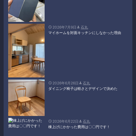
2026年7月9日
石丸


マイホームを対面キッチンにしなかった理由
2026年6月26日
石丸


ダイニング椅子は軽さとデザインで決めた
2026年6月22日
石丸


棟上げにかかった費用は〇〇円です！