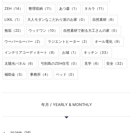
ZEH（14）
整理収納（11）
あつ森（1）
タカラ（11）
LIXIL（1）
大人モダンなこだわり派のお家（0）
自然素材（6）
無垢（22）
ウッドワン（10）
自然素材で創る大工さんの家（0）
ウーパールーパー（2）
ラジエントヒーター（2）
オール電化（9）
インテリアコーディネート（9）
お城（1）
キッチン（33）
太陽光パネル（6）
弓削島のZEH住宅（0）
見学（6）
安全（32）
補助金（5）
事務所（4）
ベッド（0）
年月 / YEARLY & MONTHLY
(16)
2026年