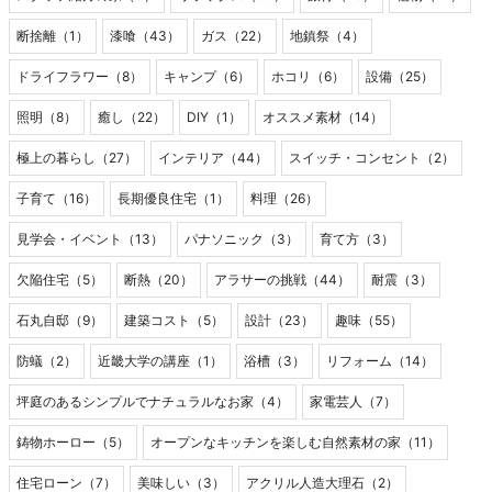
断捨離（1）
漆喰（43）
ガス（22）
地鎮祭（4）
ドライフラワー（8）
キャンプ（6）
ホコリ（6）
設備（25）
照明（8）
癒し（22）
DIY（1）
オススメ素材（14）
極上の暮らし（27）
インテリア（44）
スイッチ・コンセント（2）
子育て（16）
長期優良住宅（1）
料理（26）
見学会・イベント（13）
パナソニック（3）
育て方（3）
欠陥住宅（5）
断熱（20）
アラサーの挑戦（44）
耐震（3）
石丸自邸（9）
建築コスト（5）
設計（23）
趣味（55）
防蟻（2）
近畿大学の講座（1）
浴槽（3）
リフォーム（14）
坪庭のあるシンプルでナチュラルなお家（4）
家電芸人（7）
鋳物ホーロー（5）
オープンなキッチンを楽しむ自然素材の家（11）
住宅ローン（7）
美味しい（3）
アクリル人造大理石（2）