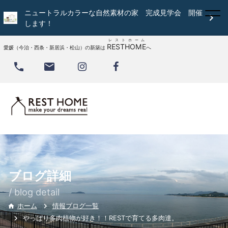
ニュートラルカラーな自然素材の家 完成見学会 開催

します！
レストホーム
RESTHOME
愛媛（今治・西条・新居浜・松山）の新築は
へ


ブログ詳細
/ blog detail
情報ブログ一覧
ホーム

やっぱり多肉植物が好き！！RESTで育てる多肉達。