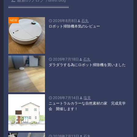
latest blog
2026年8月8日
石丸


ロボット掃除機本気のレビュー
2026年7月18日
石丸


ダラダラする為にロボット掃除機を買いました
2026年7月14日
塩見


ニュートラルカラーな自然素材の家 完成見学
会 開催します！
2026年7月13日
石丸

