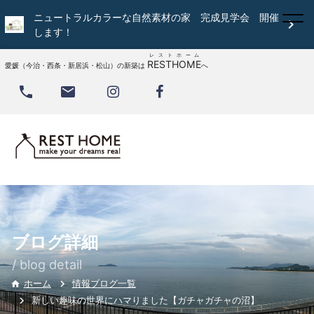
ニュートラルカラーな自然素材の家 完成見学会 開催

します！
レストホーム
RESTHOME
愛媛（今治・西条・新居浜・松山）の新築は
へ


ブログ詳細
/ blog detail
情報ブログ一覧
ホーム

新しい趣味の世界にハマりました【ガチャガチャの沼】