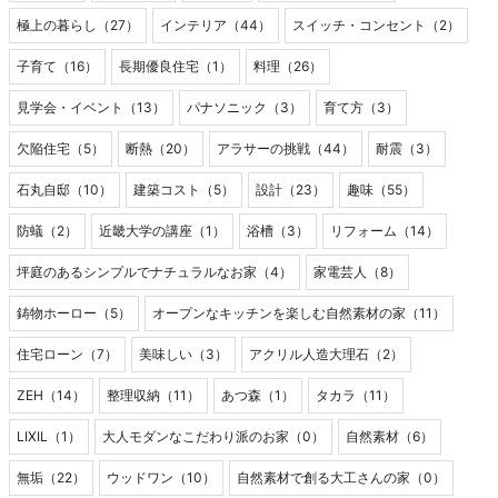
極上の暮らし（27）
インテリア（44）
スイッチ・コンセント（2）
子育て（16）
長期優良住宅（1）
料理（26）
見学会・イベント（13）
パナソニック（3）
育て方（3）
欠陥住宅（5）
断熱（20）
アラサーの挑戦（44）
耐震（3）
石丸自邸（10）
建築コスト（5）
設計（23）
趣味（55）
防蟻（2）
近畿大学の講座（1）
浴槽（3）
リフォーム（14）
坪庭のあるシンプルでナチュラルなお家（4）
家電芸人（8）
鋳物ホーロー（5）
オープンなキッチンを楽しむ自然素材の家（11）
住宅ローン（7）
美味しい（3）
アクリル人造大理石（2）
ZEH（14）
整理収納（11）
あつ森（1）
タカラ（11）
LIXIL（1）
大人モダンなこだわり派のお家（0）
自然素材（6）
無垢（22）
ウッドワン（10）
自然素材で創る大工さんの家（0）